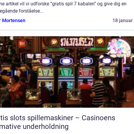
ne artikel vil vi udforske “gratis spil 7 kabalen” og give dig en
egående forståelse...
r Mortensen
18 januar
tis slots spillemaskiner – Casinoens
imative underholdning