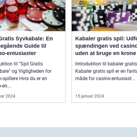
Gratis Syvkabale: En
Kabaler gratis spil: Udf
egående Guide til
spændingen ved casino
no-entusiaster
uden at bruge en krone
uktion til "Spil Gratis
Introduktion til kabaler gratis
ale" og Vigtigheden for
Kabaler gratis spil er en fant
lere Hvis du er en
måde for casino-entusiast...
-en...
uar 2024
15 januar 2024