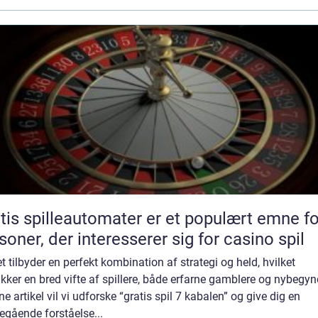
tis spilleautomater er et populært emne fo
soner, der interesserer sig for casino spil
et tilbyder en perfekt kombination af strategi og held, hvilket
ækker en bred vifte af spillere, både erfarne gamblere og nybegyn
ne artikel vil vi udforske “gratis spil 7 kabalen” og give dig en
egående forståelse...