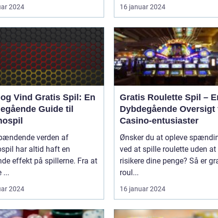
uar 2024
16 januar 2024
og Vind Gratis Spil: En
Gratis Roulette Spil – E
egående Guide til
Dybdegående Oversigt t
nospil
Casino-entusiaster
pændende verden af
Ønsker du at opleve spændi
spil har altid haft en
ved at spille roulette uden at
ende effekt på spillerne. Fra at
risikere dine penge? Så er gr
 ...
roul...
uar 2024
16 januar 2024