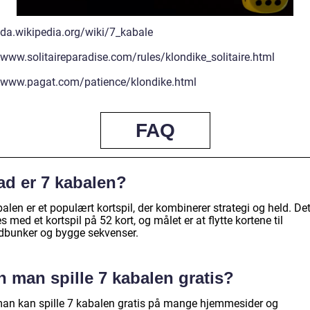
//da.wikipedia.org/wiki/7_kabale
//www.solitaireparadise.com/rules/klondike_solitaire.html
//www.pagat.com/patience/klondike.html
FAQ
ad er 7 kabalen?
alen er et populært kortspil, der kombinerer strategi og held. De
es med et kortspil på 52 kort, og målet er at flytte kortene til
dbunker og bygge sekvenser.
 man spille 7 kabalen gratis?
man kan spille 7 kabalen gratis på mange hjemmesider og