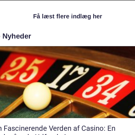
Få læst flere indlæg her
e Nyheder
 Fascinerende Verden af Casino: En