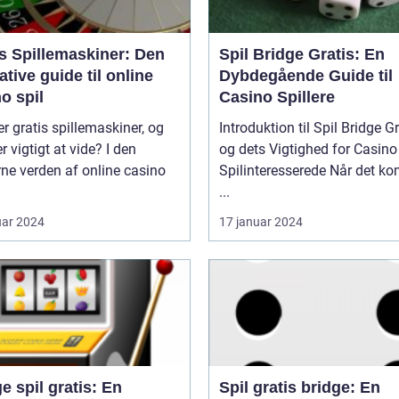
is Spillemaskiner: Den
Spil Bridge Gratis: En
ative guide til online
Dybdegående Guide til
o spil
Casino Spillere
r gratis spillemaskiner, og
Introduktion til Spil Bridge Gr
vigtigt at vide? I den
og dets Vigtighed for Casino
ne verden af online casino
Spilinteresserede Når det kommer
...
uar 2024
17 januar 2024
e spil gratis: En
Spil gratis bridge: En