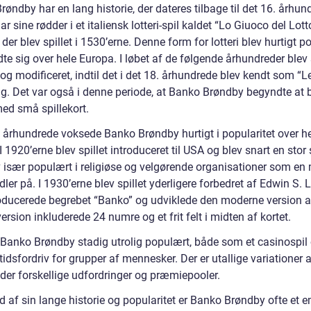
øndby har en lang historie, der dateres tilbage til det 16. århun
har sine rødder i et italiensk lotteri-spil kaldet “Lo Giuoco del Lott
”, der blev spillet i 1530’erne. Denne form for lotteri blev hurtigt 
te sig over hele Europa. I løbet af de følgende århundreder blev 
 og modificeret, indtil det i det 18. århundrede blev kendt som “L
ig. Det var også i denne periode, at Banko Brøndby begyndte at b
med små spillekort.
0. århundrede voksede Banko Brøndby hurtigt i popularitet over h
I 1920’erne blev spillet introduceret til USA og blev snart en stor
v især populært i religiøse og velgørende organisationer som en
dler på. I 1930’erne blev spillet yderligere forbedret af Edwin S. 
roducerede begrebet “Banko” og udviklede den moderne version af 
rsion inkluderede 24 numre og et frit felt i midten af kortet.
r Banko Brøndby stadig utrolig populært, både som et casinospi
 tidsfordriv for grupper af mennesker. Der er utallige variationer af
yder forskellige udfordringer og præmiepooler.
d af sin lange historie og popularitet er Banko Brøndby ofte et 