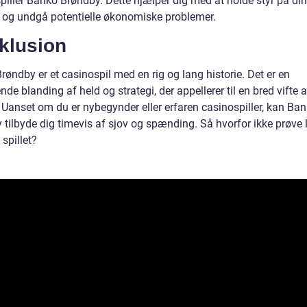
spiller Banko Brøndby. Dette hjælper dig med at holde styr på di
r og undgå potentielle økonomiske problemer.
klusion
øndby er et casinospil med en rig og lang historie. Det er en
e blanding af held og strategi, der appellerer til en bred vifte a
. Uanset om du er nybegynder eller erfaren casinospiller, kan Ba
 tilbyde dig timevis af sjov og spænding. Så hvorfor ikke prøve 
spillet?