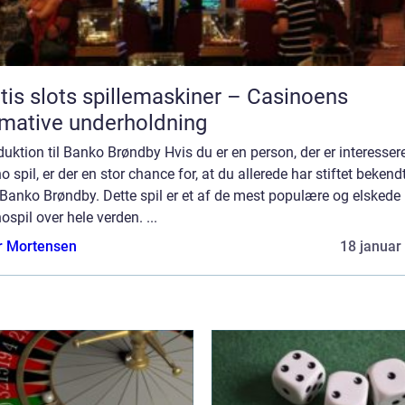
tis slots spillemaskiner – Casinoens
imative underholdning
duktion til Banko Brøndby Hvis du er en person, der er interessere
o spil, er der en stor chance for, at du allerede har stiftet beken
Banko Brøndby. Dette spil er et af de mest populære og elskede
ospil over hele verden. ...
r Mortensen
18 januar