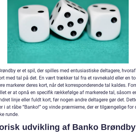
øndby er et spil, der spilles med entusiastiske deltagere, hvoraf
ort med tal på det. En vært trækker tal fra et ravnekald eller en t
ere markerer deres kort, når det korresponderende tal kaldes. Fo
let er at opnå en specifik rækkefølge af markerede tal, såsom en
andret linje eller fuldt kort, før nogen andre deltagere gør det. Dett
er i at råbe “Banko!” og vinde præmierne, der er tilgængelige for
ke runde.
orisk udvikling af Banko Brøndby