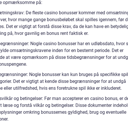
re opmærksomme på:
tningskrav: De fleste casino bonusser kommer med omsætning
iver, hvor mange gange bonusbeløbet skal spilles igennem, før d
s. Det er vigtigt at forstå disse krav, da de kan have en betydeli
ing på, hvor gavnlig en bonus rent faktisk er.
begrænsninger: Nogle casino bonusser har en udløbsdato, hvor sp
fylde omsætningskravene inden for en bestemt periode. Det er
de at være opmærksom på disse tidsbegrænsninger for at undg
onuspengene.
begrænsninger: Nogle bonusser kan kun bruges på specifikke spil 
gorier. Det er vigtigt at kende disse begrænsninger for at undgå
e eller utilfredshed, hvis ens foretrukne spil ikke er inkluderet.
svilkår og betingelser: Før man accepterer en casino bonus, er d
at læse og forstå vilkår og betingelser. Disse dokumenter indeho
 oplysninger omkring bonussernes gyldighed, brug og eventuelle
oner.