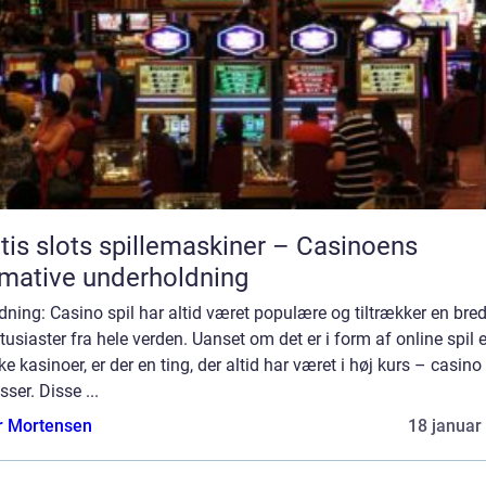
tis slots spillemaskiner – Casinoens
imative underholdning
dning: Casino spil har altid været populære og tiltrækker en bred
tusiaster fra hele verden. Uanset om det er i form af online spil e
ke kasinoer, er der en ting, der altid har været i høj kurs – casino
ser. Disse ...
r Mortensen
18 januar