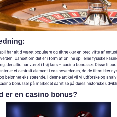
edning:
pil har altid været populære og tiltrækker en bred vifte af entus
 verden. Uanset om det er i form af online spil eller fysiske kasino
ing, der altid har været i høj kurs – casino bonusser. Disse tilbud
nter er et centralt element i casinoverdenen, da de tiltrækker ny
 og belønner eksisterende. I denne artikel vil vi udforske og anal
casino bonusser på markedet samt se på deres historiske udvikl
d er en casino bonus?