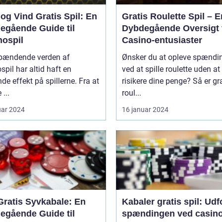
og Vind Gratis Spil: En
Gratis Roulette Spil – E
egående Guide til
Dybdegående Oversigt t
nospil
Casino-entusiaster
pændende verden af
Ønsker du at opleve spændi
spil har altid haft en
ved at spille roulette uden at
ende effekt på spillerne. Fra at
risikere dine penge? Så er gr
 ...
roul...
uar 2024
16 januar 2024
Gratis Syvkabale: En
Kabaler gratis spil: Udf
egående Guide til
spændingen ved casino