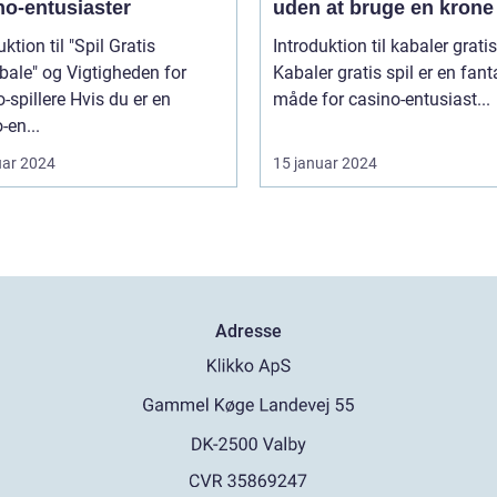
no-entusiaster
uden at bruge en krone
uktion til "Spil Gratis
Introduktion til kabaler gratis
ale" og Vigtigheden for
Kabaler gratis spil er en fant
lere Hvis du er en
måde for casino-entusiast...
-en...
uar 2024
15 januar 2024
Adresse