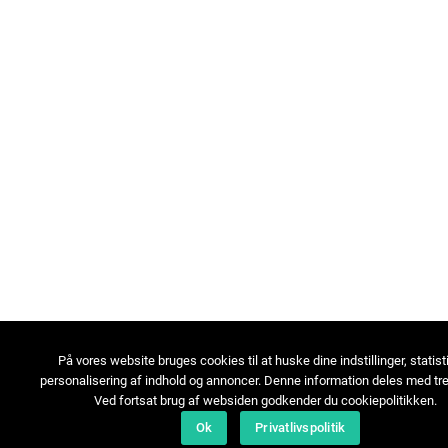
På vores website bruges cookies til at huske dine indstillinger, statist
personalisering af indhold og annoncer. Denne information deles med tre
Ved fortsat brug af websiden godkender du cookiepolitikken.
Ok
Privatlivspolitik