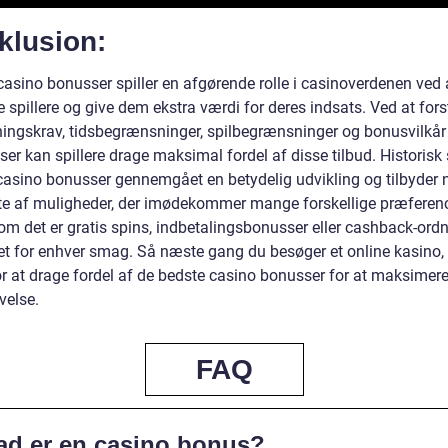
klusion:
casino bonusser spiller en afgørende rolle i casinoverdenen ved 
e spillere og give dem ekstra værdi for deres indsats. Ved at fors
ngskrav, tidsbegrænsninger, spilbegrænsninger og bonusvilkår
ser kan spillere drage maksimal fordel af disse tilbud. Historisk 
casino bonusser gennemgået en betydelig udvikling og tilbyder 
fte af muligheder, der imødekommer mange forskellige præferenc
m det er gratis spins, indbetalingsbonusser eller cashback-ordni
et for enhver smag. Så næste gang du besøger et online kasino,
or at drage fordel af de bedste casino bonusser for at maksimere
velse.
FAQ
ad er en casino bonus?