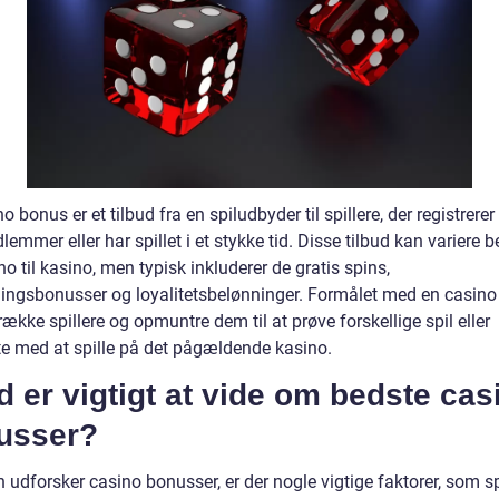
o bonus er et tilbud fra en spiludbyder til spillere, der registrere
emmer eller har spillet i et stykke tid. Disse tilbud kan variere b
no til kasino, men typisk inkluderer de gratis spins,
lingsbonusser og loyalitetsbelønninger. Formålet med en casin
ltrække spillere og opmuntre dem til at prøve forskellige spil eller
te med at spille på det pågældende kasino.
 er vigtigt at vide om bedste cas
usser?
udforsker casino bonusser, er der nogle vigtige faktorer, som sp