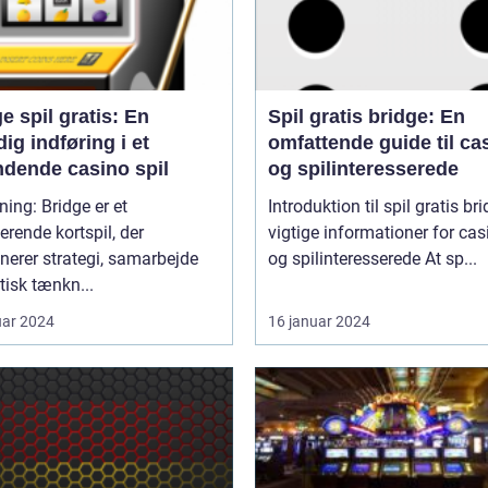
e spil gratis: En
Spil gratis bridge: En
ig indføring i et
omfattende guide til ca
dende casino spil
og spilinteresserede
ning: Bridge er et
Introduktion til spil gratis br
erende kortspil, der
vigtige informationer for cas
erer strategi, samarbejde
og spilinteresserede At sp...
tisk tænkn...
uar 2024
16 januar 2024