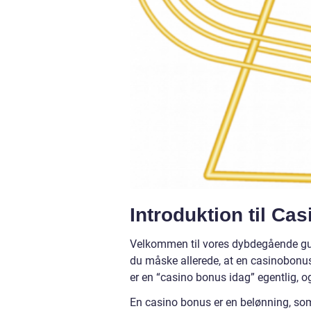
Introduktion til Ca
Velkommen til vores dybdegående gui
du måske allerede, at en casinobonus e
er en “casino bonus idag” egentlig, og
En casino bonus er en belønning, som 