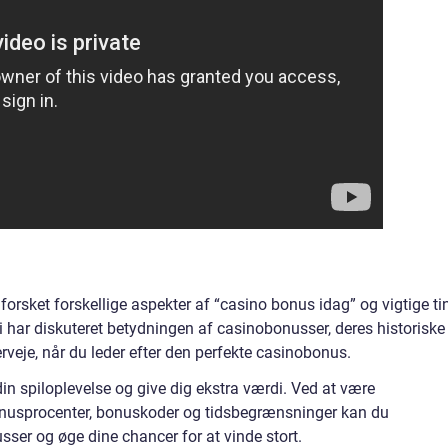
forsket forskellige aspekter af “casino bonus idag” og vigtige ti
Vi har diskuteret betydningen af casinobonusser, deres historiske
erveje, når du leder efter den perfekte casinobonus.
in spiloplevelse og give dig ekstra værdi. Ved at være
sprocenter, bonuskoder og tidsbegrænsninger kan du
er og øge dine chancer for at vinde stort.