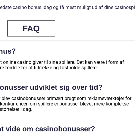
edste casino bonus idag og få mest muligt ud af dine casinospi
FAQ
onus?
 online casino giver til sine spillere. Det kan være i form af
e fordele for at tiltrække og fastholde spillere.
nusser udviklet sig over tid?
oer blev casinobonusser primært brugt som reklameværktøjer for
d konkurrencen om spillere er bonusser blevet mere komplekse
størrelser i dag.
 at vide om casinobonusser?