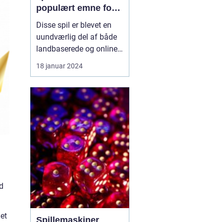
populært emne for
personer, der
Disse spil er blevet en
interesserer sig for
uundværlig del af både
casino spil
landbaserede og online
casinoer, og tilbyder
18 januar 2024
spillere en unik oplevelse
uden behov for at satse
rigtige penge. I denne
artikel vil vi dykke dybere
ned i, hvad gratis
spilleautomater
indebærer, hvordan de...
ad
Det
Spillemaskiner