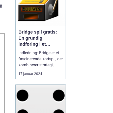
l!
Bridge spil gratis:
En grundig
indføring i et
spændende casino
Indledning: Bridge er et
spil
fascinerende kortspil, der
kombinerer strategi,
samarbejde og taktisk
17 januar 2024
tænkning. Det er et af de
mest populære og
udfordrende kortspil i
verden og tilbyder
timevis af
underholdning. I denne