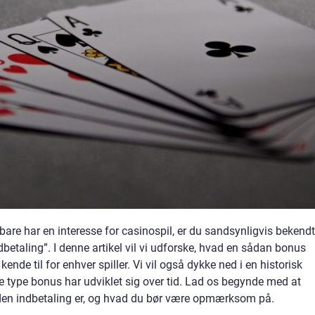
r bare har en interesse for casinospil, er du sandsynligvis bekendt
etaling”. I denne artikel vil vi udforske, hvad en sådan bonus
kende til for enhver spiller. Vi vil også dykke ned i en historisk
 type bonus har udviklet sig over tid. Lad os begynde med at
den indbetaling er, og hvad du bør være opmærksom på.