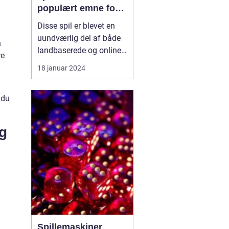
populært emne for
personer, der
Disse spil er blevet en
interesserer sig for
uundværlig del af både
n
casino spil
landbaserede og online
re
casinoer, og tilbyder
18 januar 2024
spillere en unik oplevelse
uden behov for at satse
 du
rigtige penge. I denne
artikel vil vi dykke dybere
ned i, hvad gratis
ng
spilleautomater
indebærer, hvordan de...
Spillemaskiner