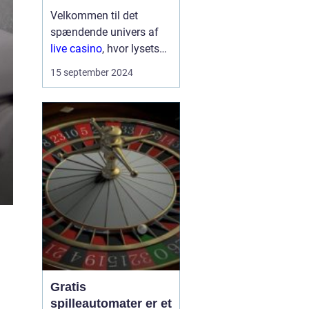
Udforskning
Velkommen til det
spændende univers af
live casino
, hvor lysets
skær møder håbets
15 september 2024
summen, og hver dag
tilbyder nye muligheder
for spænding og pote...
Gratis
spilleautomater er et