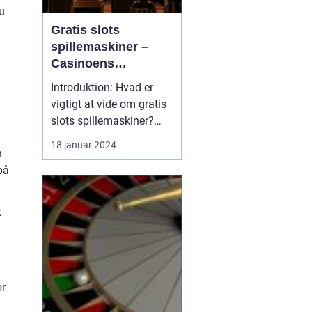
du
Gratis slots
spillemaskiner –
Casinoens
ultimative
Introduktion: Hvad er
underholdning
vigtigt at vide om gratis
slots spillemaskiner?
Når det kommer til
18 januar 2024
n
casino spil, er der ingen
på
tvivl om, at gratis slots
spillemaskiner er blandt
de mest populære valg.
t
Disse underholdende og
spændende spil tilbyder
en unik oplev...
or