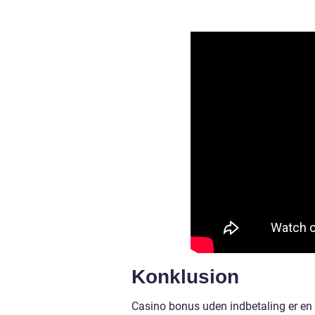
Konklusion
Casino bonus uden indbetaling er en 