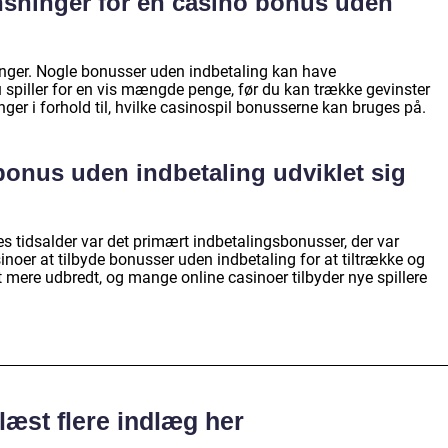
sninger for en casino bonus uden
nger. Nogle bonusser uden indbetaling kan have
 spiller for en vis mængde penge, før du kan trække gevinster
er i forhold til, hvilke casinospil bonusserne kan bruges på.
onus uden indbetaling udviklet sig
s tidsalder var det primært indbetalingsbonusser, der var
noer at tilbyde bonusser uden indbetaling for at tiltrække og
et mere udbredt, og mange online casinoer tilbyder nye spillere
læst flere indlæg her