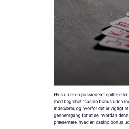
Hvis du er en passioneret spiller elle
med begrebet “casino bonus uden indb
indebærer, og hvorfor det er vigtigt at 
gennemgang for at se, hvordan denne
præsentere, hvad en casino bonus u