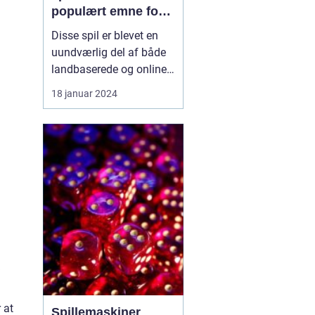
populært emne for
personer, der
Disse spil er blevet en
interesserer sig for
uundværlig del af både
casino spil
landbaserede og online
casinoer, og tilbyder
18 januar 2024
spillere en unik oplevelse
uden behov for at satse
rigtige penge. I denne
artikel vil vi dykke dybere
ned i, hvad gratis
spilleautomater
indebærer, hvordan de...
 at
Spillemaskiner