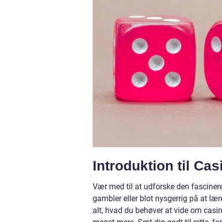
Introduktion til Ca
Vær med til at udforske den fasciner
gambler eller blot nysgerrig på at lære
alt, hvad du behøver at vide om casino