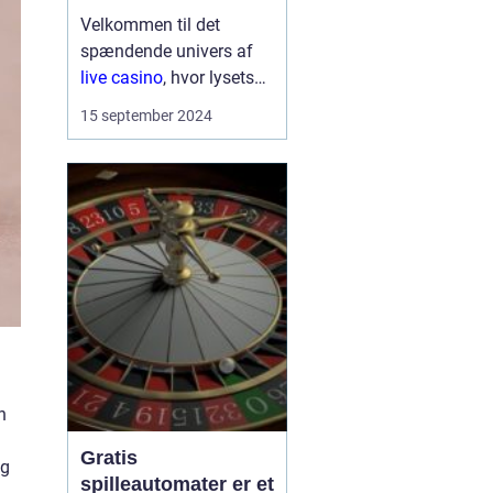
Udforskning
Velkommen til det
spændende univers af
live casino
, hvor lysets
skær møder håbets
15 september 2024
summen, og hver dag
tilbyder nye muligheder
for spænding og pote...
n
Gratis
og
spilleautomater er et