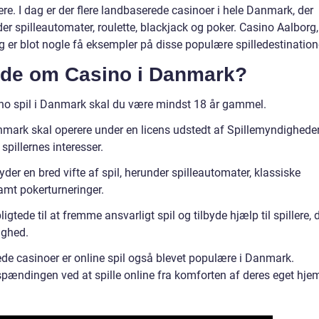
ere. I dag er der flere landbaserede casinoer i hele Danmark, der
nder spilleautomater, roulette, blackjack og poker. Casino Aalborg,
r blot nogle få eksempler på disse populære spilledestination
 vide om Casino i Danmark?
ino spil i Danmark skal du være mindst 18 år gammel.
anmark skal operere under en licens udstedt af Spillemyndighede
 spillernes interesser.
der en bred vifte af spil, herunder spilleautomater, klassiske
amt pokerturneringer.
ligtede til at fremme ansvarligt spil og tilbyde hjælp til spillere, 
ighed.
de casinoer er online spil også blevet populære i Danmark.
spændingen ved at spille online fra komforten af deres eget hje