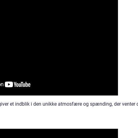
giver et indblik i den unikke atmosfære og spænding, der venter 