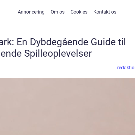
Annoncering
Om os
Cookies
Kontakt os
rk: En Dybdegående Guide til
nde Spilleoplevelser
redaktio