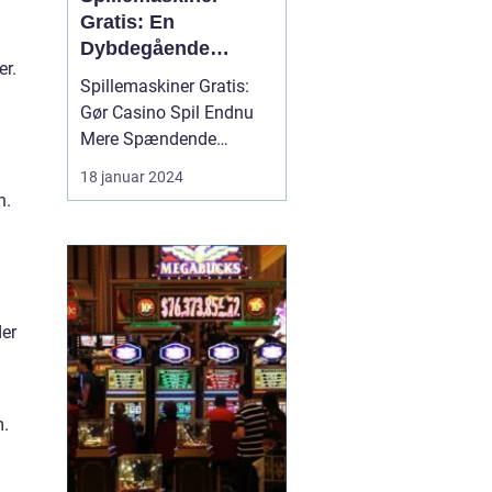
Gratis: En
Dybdegående
er.
Gennemgang
Spillemaskiner Gratis:
Gør Casino Spil Endnu
Mere Spændende
Introduktion til
18 januar 2024
Spillemaskiner Gratis ...
n.
der
m.