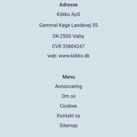
Adresse
web:
www.klikko.dk
Menu
Annoncering
Om os
Cookies
Kontakt os
Sitemap