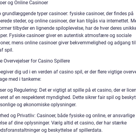
oer og Online Casinoer
o grundlæggende typer casinoer: fysiske casinoer, der findes på
rede steder, og online casinoer, der kan tilgås via internettet. 
rmer tilbyder en lignende spiloplevelse, har de hver deres unikk
per. Fysiske casinoer giver en autentisk atmosfære og sociale
tioner, mens online casinoer giver bekvemmelighed og adgang til 
f spil.
e Overvejelser for Casino Spillere
egiver dig ud i en verden af casino spil, er der flere vigtige overve
tage med i tankerne:
ser og Regulering: Det er vigtigt at spille på et casino, der er lice
eret af en respekteret myndighed. Dette sikrer fair spil og beskyt
rsonlige og økonomiske oplysninger.
rhed og Privatliv: Casinoer, både fysiske og online, er ansvarlige 
lse af dine oplysninger. Vælg altid et casino, der har stærke
dsforanstaltninger og beskyttelse af spillerdata.