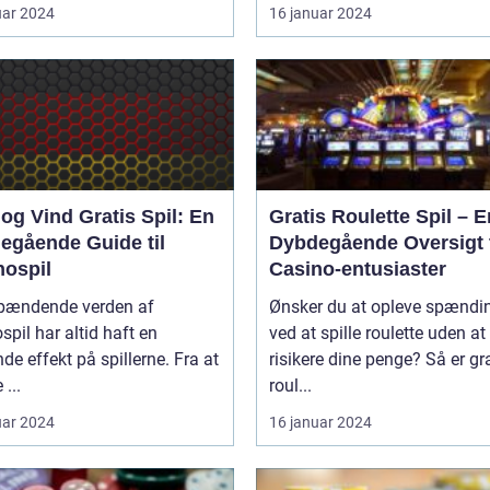
uar 2024
16 januar 2024
og Vind Gratis Spil: En
Gratis Roulette Spil – E
egående Guide til
Dybdegående Oversigt t
nospil
Casino-entusiaster
pændende verden af
Ønsker du at opleve spændi
spil har altid haft en
ved at spille roulette uden at
ende effekt på spillerne. Fra at
risikere dine penge? Så er gr
 ...
roul...
uar 2024
16 januar 2024