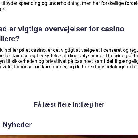
r tilbyder spænding og underholdning, men har forskellige fordel
per.
d er vigtige overvejelser for casino
llere?
u spiller på et casino, er det vigtigt at vælge et licenseret og reg
o for fair spil og beskyttelse af dine oplysninger. Du bør også t
n til sikkerheden og privatlivet på casinoet samt det tilgængeli
udvalg, bonusser og kampagner, og de forskellige betalingsmetod
Få læst flere indlæg her
e Nyheder