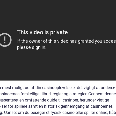
å mest muligt ud af din casinooplevelse er det vigtigt at unders
asinoernes forskellige tilbud, regler og strategier. Gennem denne 
ræsenteret en omfattende guide til casinoer, herunder vigtige
elser for spillere samt en historisk gennemgang af casinoernes
g. Uanset om du besøger et fysisk casino eller spiller online, håbe