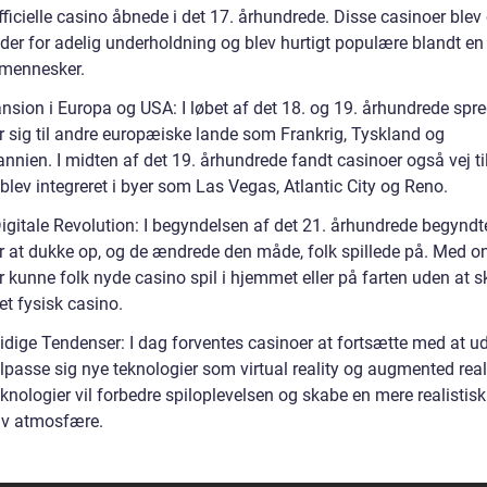
fficielle casino åbnede i det 17. århundrede. Disse casinoer blev 
der for adelig underholdning og blev hurtigt populære blandt en
f mennesker.
nsion i Europa og USA: I løbet af det 18. og 19. århundrede spre
r sig til andre europæiske lande som Frankrig, Tyskland og
annien. I midten af det 19. århundrede fandt casinoer også vej ti
blev integreret i byer som Las Vegas, Atlantic City og Reno.
igitale Revolution: I begyndelsen af det 21. århundrede begyndt
r at dukke op, og de ændrede den måde, folk spillede på. Med on
 kunne folk nyde casino spil i hjemmet eller på farten uden at s
et fysisk casino.
idige Tendenser: I dag forventes casinoer at fortsætte med at ud
ilpasse sig nye teknologier som virtual reality og augmented reali
knologier vil forbedre spiloplevelsen og skabe en mere realistis
tiv atmosfære.