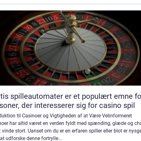
tis spilleautomater er et populært emne fo
soner, der interesserer sig for casino spil
duktion til Casinoer og Vigtigheden af at Være Velinformeret
noer har altid været en verden fyldt med spænding, glæde og ch
t vinde stort. Uanset om du er en erfaren spiller eller blot er nysge
 at udforske denne fortrylle...