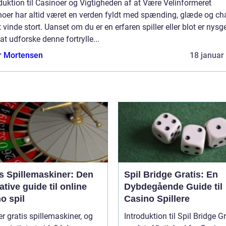
duktion til Casinoer og Vigtigheden af at Være Velinformeret
noer har altid været en verden fyldt med spænding, glæde og ch
t vinde stort. Uanset om du er en erfaren spiller eller blot er nysge
 at udforske denne fortrylle...
r Mortensen
18 januar
is Spillemaskiner: Den
Spil Bridge Gratis: En
ative guide til online
Dybdegående Guide til
o spil
Casino Spillere
r gratis spillemaskiner, og
Introduktion til Spil Bridge Gr