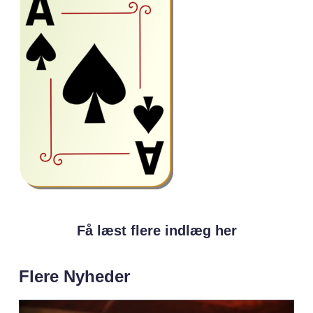
Få læst flere indlæg her
Flere Nyheder