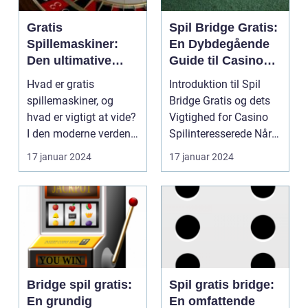
Gratis
Spil Bridge Gratis:
Spillemaskiner:
En Dybdegående
Den ultimative
Guide til Casino
guide til online
Spillere
Hvad er gratis
Introduktion til Spil
casino spil
spillemaskiner, og
Bridge Gratis og dets
hvad er vigtigt at vide?
Vigtighed for Casino
I den moderne verden
Spilinteresserede Når
af online casino sp...
det kommer ...
17 januar 2024
17 januar 2024
Bridge spil gratis:
Spil gratis bridge:
En grundig
En omfattende