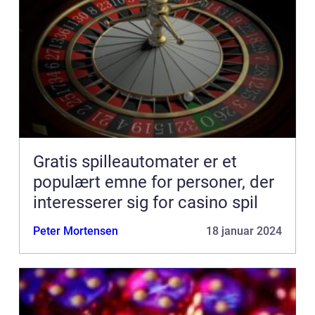
Gratis spilleautomater er et
populært emne for personer, der
interesserer sig for casino spil
Peter Mortensen
18 januar 2024