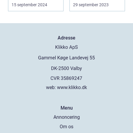
oplever sp...
15 september 2024
29 september 2023
Adresse
web:
www.klikko.dk
Menu
Annoncering
Om os