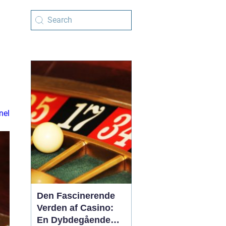
nel
Den Fascinerende
Verden af Casino:
En Dybdegående