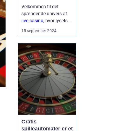
Udforskning
Velkommen til det
spændende univers af
live casino
, hvor lysets
skær møder håbets
15 september 2024
summen, og hver dag
tilbyder nye muligheder
for spænding og pote...
Gratis
spilleautomater er et