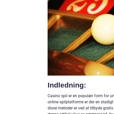
Indledning:
Casino spil er en populær form for 
online spilplatforme er der en stadigt
disse metoder er ved at tilbyde gratis