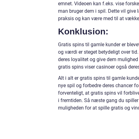
emnet. Videoen kan f.eks. vise forskel
man bruger dem i spil. Dette vil give 
praksis og kan være med til at vække 
Konklusion:
Gratis spins til gamle kunder er blev
og værdi er steget betydeligt over tid
deres loyalitet og give dem mulighed f
gratis spins viser casinoer også deres 
Alt i alt er gratis spins til gamle kund
nye spil og forbedre deres chancer for
forventeligt, at gratis spins vil forb
i fremtiden. Så næste gang du spiller
muligheden for at spille gratis og vin