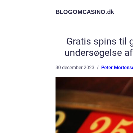
BLOGOMCASINO.
dk
Gratis spins ti
undersøgelse af
30 december 2023
Peter Mortens