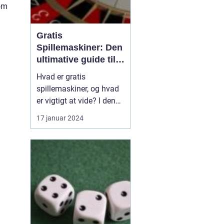
 om
Gratis
Spillemaskiner: Den
ultimative guide til
online casino spil
Hvad er gratis
spillemaskiner, og hvad
er vigtigt at vide? I den
moderne verden af
17 januar 2024
online casino spil er
gratis spillemaskiner
blevet et populært
begreb blandt
entusiaster. Disse
spillemaskiner tilbyder
spillere muligheden for
at nyde spændingen
ved...