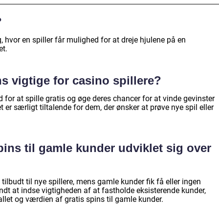
?
 hvor en spiller får mulighed for at dreje hjulene på en
et.
ns vigtige for casino spillere?
d for at spille gratis og øge deres chancer for at vinde gevinster
 er særligt tiltalende for dem, der ønsker at prøve nye spil eller
ins til gamle kunder udviklet sig over
tilbudt til nye spillere, mens gamle kunder fik få eller ingen
dt at indse vigtigheden af at fastholde eksisterende kunder,
ntallet og værdien af gratis spins til gamle kunder.