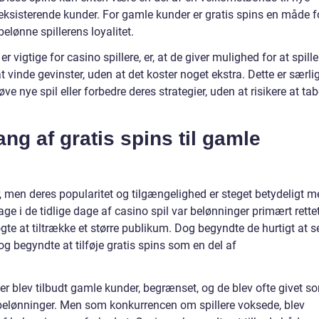
de eksisterende kunder. For gamle kunder er gratis spins en måde f
lønne spillerens loyalitet.
r vigtige for casino spillere, er, at de giver mulighed for at spille
 vinde gevinster, uden at det koster noget ekstra. Dette er særli
røve nye spil eller forbedre deres strategier, uden at risikere at ta
g af gratis spins til gamle
r, men deres popularitet og tilgængelighed er steget betydeligt 
ge i de tidlige dage af casino spil var belønninger primært rette
gte at tiltrække et større publikum. Dog begyndte de hurtigt at s
g begyndte at tilføje gratis spins som en del af
, der blev tilbudt gamle kunder, begrænset, og de blev ofte givet s
 belønninger. Men som konkurrencen om spillere voksede, blev