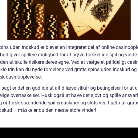
pins uden indskud er blevet en integreret del af online casinoopl
lbud giver spillere mulighed for at prøve forskellige spil og vinde 
en at skulle risikere deres egne. Ved at vælge et pålideligt casi
nkle trin kan du nyde fordelene ved gratis spins uden indskud og
isk casinooplevelse.
sagt er det en god idé at altid læse vilkår og betingelser for at
ige overraskelser. Husk også at have det sjovt og spille ansvarl
g udforsk spændende spillemaskiner og slots ved hjælp af grati
dskud – måske er du den næste store vinder!