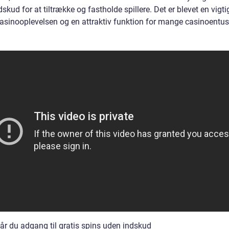
skud for at tiltrække og fastholde spillere. Det er blevet en vigti
casinooplevelsen og en attraktiv funktion for mange casinoentusi
år du adgang til gratis spins uden indskud