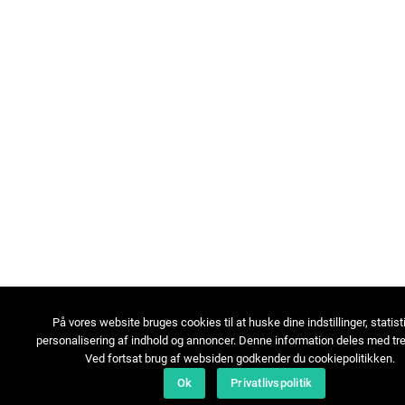
På vores website bruges cookies til at huske dine indstillinger, statist
personalisering af indhold og annoncer. Denne information deles med tre
Ved fortsat brug af websiden godkender du cookiepolitikken.
Ok
Privatlivspolitik