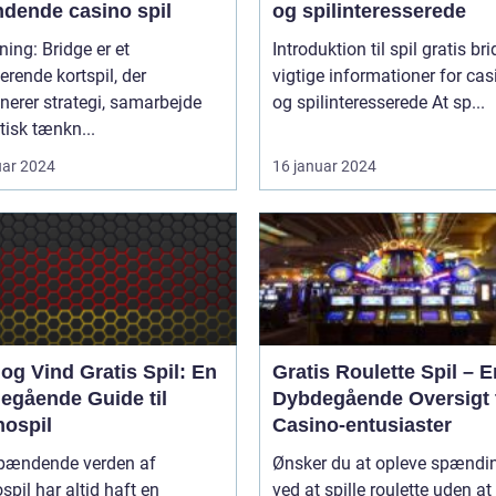
dende casino spil
og spilinteresserede
ning: Bridge er et
Introduktion til spil gratis br
erende kortspil, der
vigtige informationer for cas
erer strategi, samarbejde
og spilinteresserede At sp...
tisk tænkn...
uar 2024
16 januar 2024
og Vind Gratis Spil: En
Gratis Roulette Spil – E
egående Guide til
Dybdegående Oversigt t
nospil
Casino-entusiaster
pændende verden af
Ønsker du at opleve spændi
spil har altid haft en
ved at spille roulette uden at