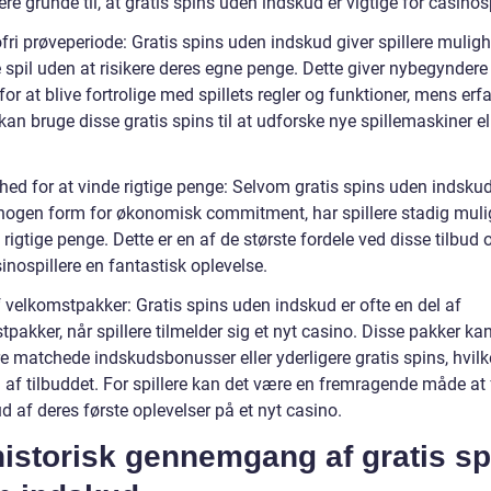
lere grunde til, at gratis spins uden indskud er vigtige for casinosp
fri prøveperiode: Gratis spins uden indskud giver spillere muligh
 spil uden at risikere deres egne penge. Dette giver nybegyndere
or at blive fortrolige med spillets regler og funktioner, mens erf
 kan bruge disse gratis spins til at udforske nye spillemaskiner el
hed for at vinde rigtige penge: Selvom gratis spins uden indskud
nogen form for økonomisk commitment, har spillere stadig muli
 rigtige penge. Dette er en af de største fordele ved disse tilbud
inospillere en fantastisk oplevelse.
f velkomstpakker: Gratis spins uden indskud er ofte en del af
pakker, når spillere tilmelder sig et nyt casino. Disse pakker ka
e matchede indskudsbonusser eller yderligere gratis spins, hvilk
 af tilbuddet. For spillere kan det være en fremragende måde at
d af deres første oplevelser på et nyt casino.
istorisk gennemgang af gratis sp