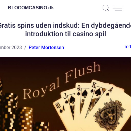
BLOGOMCASINO.
dk
Gratis spins uden indskud: En dybdegåend
introduktion til casino spil
red
ember 2023
Peter Mortensen