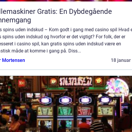
llemaskiner Gratis: En Dybdegående
nnemgang
is spins uden indskud – Kom godt i gang med casino spil Hvad 
s spins uden indskud og hvorfor er det vigtigt? For folk, der er
esseret i casino spil, kan gratis spins uden indskud være en
astisk måde at komme i gang på. Diss...
r Mortensen
18 januar