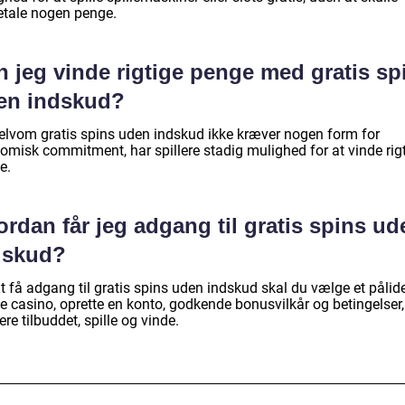
etale nogen penge.
n jeg vinde rigtige penge med gratis sp
en indskud?
selvom gratis spins uden indskud ikke kræver nogen form for
omisk commitment, har spillere stadig mulighed for at vinde rig
e.
rdan får jeg adgang til gratis spins ud
dskud?
t få adgang til gratis spins uden indskud skal du vælge et pålide
e casino, oprette en konto, godkende bonusvilkår og betingelser,
ere tilbuddet, spille og vinde.