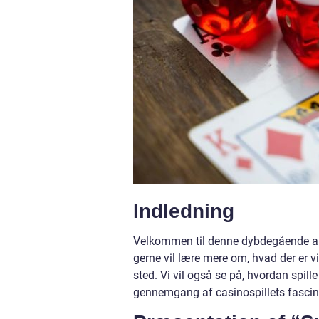
Indledning
Velkommen til denne dybdegående artik
gerne vil lære mere om, hvad der er vig
sted. Vi vil også se på, hvordan spille
gennemgang af casinospillets fascin