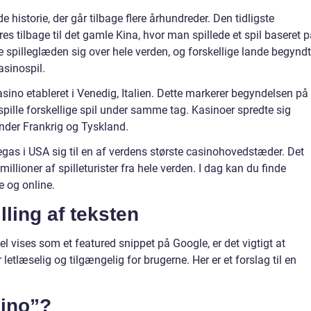
 historie, der går tilbage flere århundreder. Den tidligste
s tilbage til det gamle Kina, hvor man spillede et spil baseret 
e spilleglæden sig over hele verden, og forskellige lande begynd
asinospil.
asino etableret i Venedig, Italien. Dette markerer begyndelsen på
pille forskellige spil under samme tag. Kasinoer spredte sig
under Frankrig og Tyskland.
Vegas i USA sig til en af verdens største casinohovedstæder. Det
millioner af spilleturister fra hele verden. I dag kan du finde
e og online.
lling af teksten
el vises som et featured snippet på Google, er det vigtigt at
letlæselig og tilgængelig for brugerne. Her er et forslag til en
sino”?