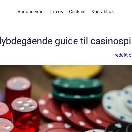
Annoncering
Om os
Cookies
Kontakt os
dybdegående guide til casinospi
redaktio