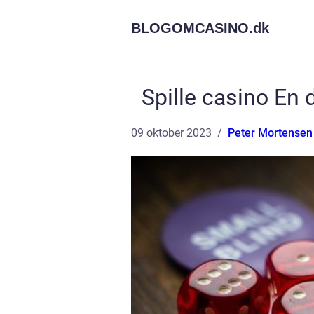
BLOGOMCASINO.
dk
Spille casino En 
09 oktober 2023
Peter Mortensen