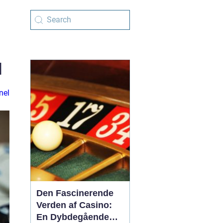
l
nel
Den Fascinerende
Verden af Casino:
En Dybdegående