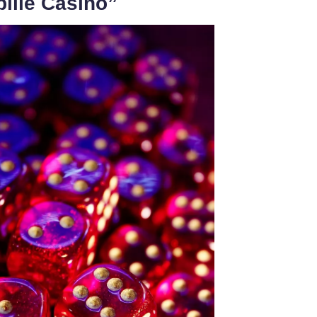
pille Casino”